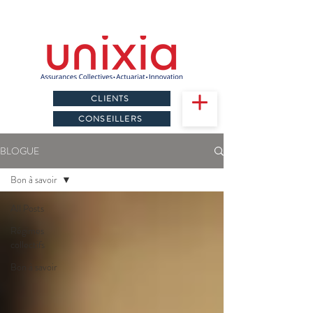
CLIENTS
CONSEILLERS
BLOGUE
Bon à savoir
All Posts
Régimes
collectifs
Bon à savoir